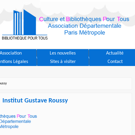
Association
Les nouvelles
Actualité
ntions Légales
Sites à visiter
Contact
oussy
Institut Gustave Roussy