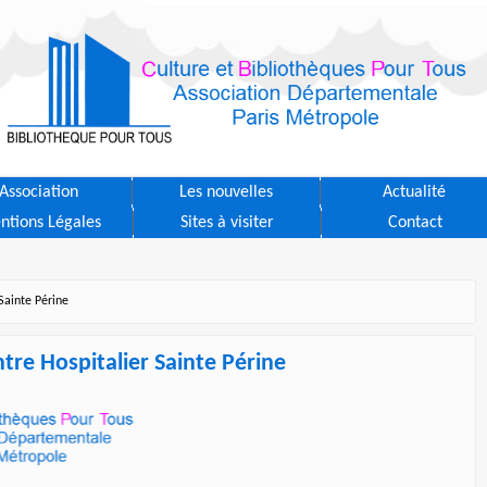
Association
Les nouvelles
Actualité
ntions Légales
Sites à visiter
Contact
Sainte Périne
tre Hospitalier Sainte Périne