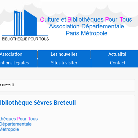
Association
Les nouvelles
Actualité
ntions Légales
Sites à visiter
Contact
s Breteuil
ibliothèque Sèvres Breteuil