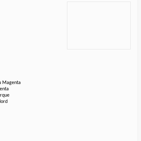
ou Magenta
genta
erque
Nord