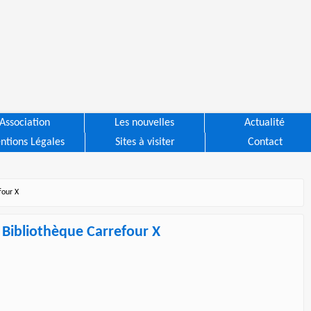
Association
Les nouvelles
Actualité
ntions Légales
Sites à visiter
Contact
four X
Bibliothèque Carrefour X