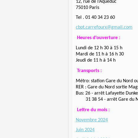
12, rue de l’Aqueduc
75010 Paris
Tel . 01 40 34 23 60
cbpt.carrefourx@gmail.com
Heures d'ouverture
:
Lundi de 12 h 30 à 15 h
Mardi de 11 h à 16 h 30
Jeudi de 11 h à 14 h
Transports :
Métro: station Gare du Nord 
RER : Gare du Nord sortie Ma
Bus: 26 - arrêt Lafayette Dunk
31 38 54 - arrêt Gare du 
Lettre du mois :
Novembre 2024
Juin 2024